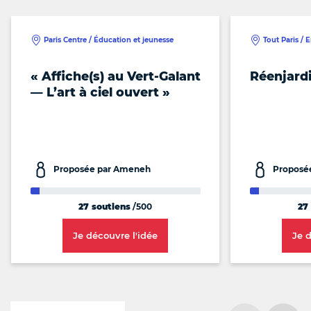
Paris Centre / Éducation et jeunesse
Tout Paris / 
« Affiche(s) au Vert-Galant
Réenjardi
— L’art à ciel ouvert »
Proposée par Ameneh
Proposée
27 soutiens
/500
27
Je découvre l'idée
Je 