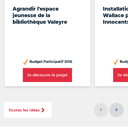
Agrandir l'espace
Installat
jeunesse de la
Wallace p
bibliothèque Valeyre
Innocent
Budget Participatif 2016
Budg
Je découvre le projet
Je dé
Idée précéd
Idée s
Toutes les idées
Id