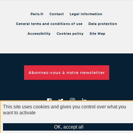
Paris.fr
Contact
Legal information
General terms and conditions of use
Data protection
Accessibility
Cookies policy
Site Map
Abonnez-vous à notre
newsletter
This site uses cookies and gives you control over what you
want to activate
Get weekly news from your city on social''s network
OK, accept all