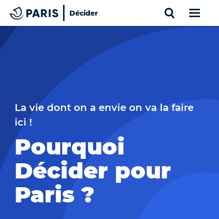
Search
Décider
Paris
Top of the page
Cookies management panel
La vie dont on a envie on va la faire
ici !
Pourquoi
Décider pour
Paris ?