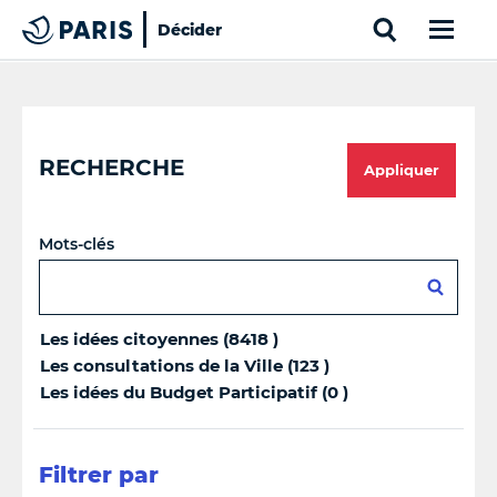
Search
Décider
Paris
Top of the page
Cookies management panel
RECHERCHE
Appliquer
Mots-clés
Les idées citoyennes (8418 )
Les consultations de la Ville (123 )
Les idées du Budget Participatif (0 )
Filtrer par