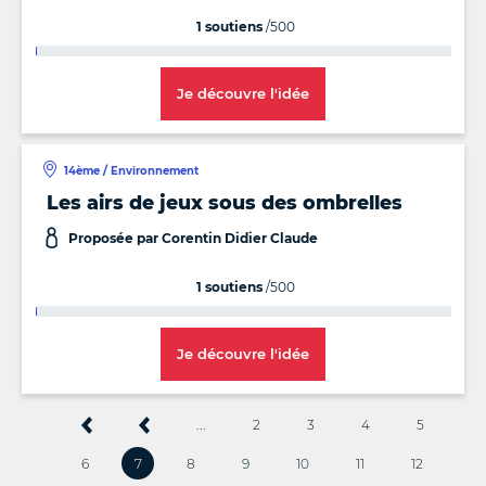
1 soutiens
/500
Je découvre l'idée
14ème / Environnement
Les airs de jeux sous des ombrelles
Proposée par Corentin Didier Claude
1 soutiens
/500
Je découvre l'idée
...
2
3
4
5
6
7
8
9
10
11
12