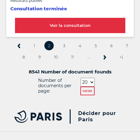
Résultats publiés
Consultation terminée
Voir la consultation
1
2
3
4
5
6
7
8
9
10
11
...
>|
8541 Number of document founds
Number of
documents per
page:
Valider
Décider pour
Paris