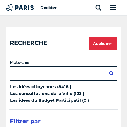
Search
Décider
Paris
Top of the page
Cookies management panel
RECHERCHE
Appliquer
Mots-clés
Les idées citoyennes (8418 )
Les consultations de la Ville (123 )
Les idées du Budget Participatif (0 )
Filtrer par