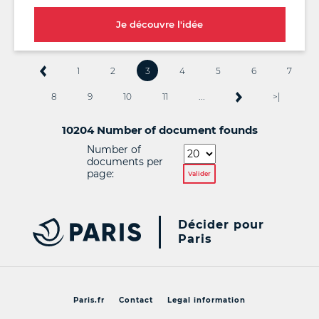
Je découvre l'idée
1
2
3
4
5
6
7
8
9
10
11
...
>|
10204 Number of document founds
Number of
documents per
page:
Valider
Décider pour
Paris
Paris.fr
Contact
Legal information