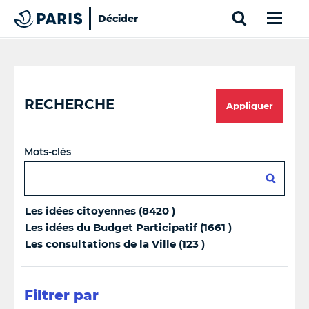
Search
Décider
Paris
Top of the page
Cookies management panel
RECHERCHE
Appliquer
Mots-clés
Les idées citoyennes (8420 )
Les idées du Budget Participatif (1661 )
Les consultations de la Ville (123 )
Filtrer par