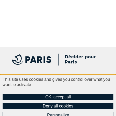
Décider pour
Paris
This site uses cookies and gives you control over what you
want to activate
Paris.fr
Contact
Legal information
General terms and conditions of use
Data protection
OK, accept all
Accessibility
Cookies policy
Site Map
Deny all cookies
Personalize