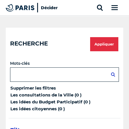
Search
Décider
Paris
Top of the page
Cookies management panel
RECHERCHE
Appliquer
Mots-clés
Supprimer les filtres
Les consultations de la Ville (0 )
Les idées du Budget Participatif (0 )
Les idées citoyennes (0 )