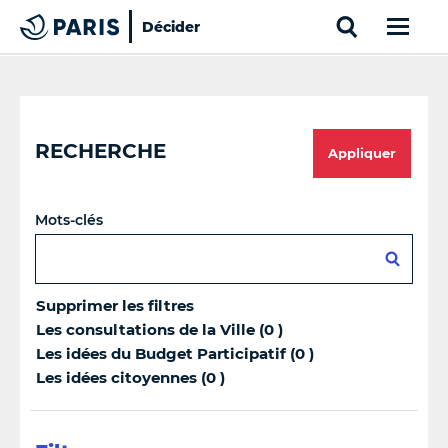
Search
Décider
Paris
Top of the page
Cookies management panel
RECHERCHE
Appliquer
Mots-clés
Supprimer les filtres
Les consultations de la Ville (0 )
Les idées du Budget Participatif (0 )
Les idées citoyennes (0 )