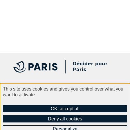
Décider pour
Paris
This site uses cookies and gives you control over what you
want to activate
Paris.fr
Contact
Legal information
General terms and conditions of use
Data protection
OK, accept all
Accessibility
Cookies policy
Site Map
Deny all cookies
Personalize