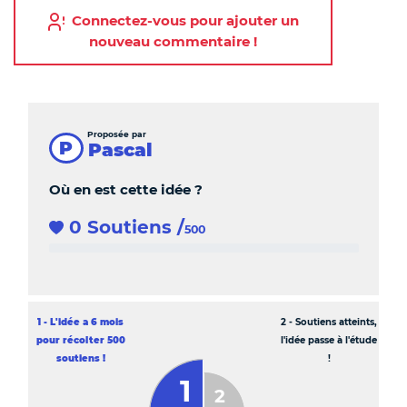
Connectez-vous pour ajouter un
nouveau commentaire !
Commentaires
Proposée par
P
Pascal
Où en est cette idée ?
0 Soutiens
/
500
0 %
Etape en cours
1 - L'idée a 6 mois
2 - Soutiens atteints,
pour récolter 500
l'idée passe à l'étude
soutiens !
!