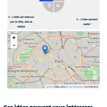
3 - L'idée est retenue
4 - L'idée devient
par la Ville, elle se
réelle !
réalise
+
-
| Map data ©
contributors
Leaflet
OpenStreetMap