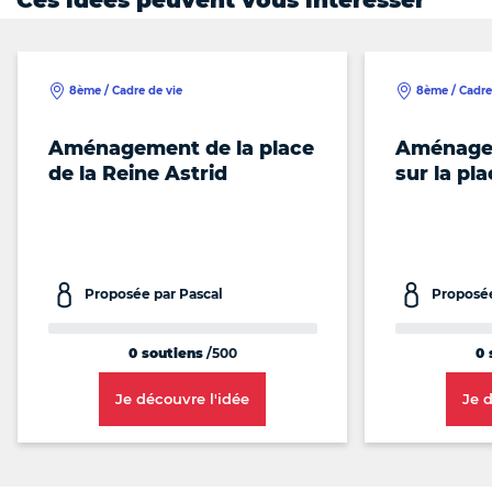
Ces idées peuvent vous intéresser
8ème / Cadre de vie
8ème / Cadre
Aménagement de la place
Aménager
de la Reine Astrid
sur la pl
Proposée par Pascal
Proposée
0 soutiens
/500
0 
Je découvre l'idée
Je 