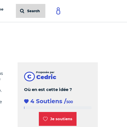
ne
Search
Proposée par
us
C
Cedric
e
Où en est cette idée ?
.
4 Soutiens
/
e
500
4 %
Je soutiens