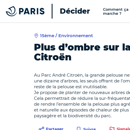
Décider
Comment ça
Paris
marche ?
15ème / Environnement
Top of the page
Cookies management panel
Plus d’ombre sur l
Citroën
Au Parc André Citroën, la grande pelouse ne p
une dizaine d’arbres, les seuls offrant de l’o
reste de la pelouse est inutilisable.
Je propose de planter de nouveaux arbres de 
Cela permettrait de réduire la sur-fréquentat
de rendre l’ensemble de la pelouse plus agréa
et naturelle aux épisodes de chaleur de plus 
paysagère et la biodiversité du parc.
Partager
Signal
Suivre