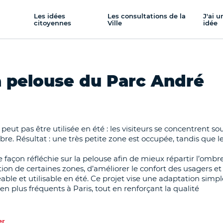
Les idées
Les consultations de la
J'ai u
citoyennes
Ville
idée
a pelouse du Parc André
eut pas être utilisée en été : les visiteurs se concentrent so
mbre. Résultat : une très petite zone est occupée, tandis que l
façon réfléchie sur la pelouse afin de mieux répartir l’ombre
ion de certaines zones, d’améliorer le confort des usagers et
ble et utilisable en été. Ce projet vise une adaptation simpl
en plus fréquents à Paris, tout en renforçant la qualité
er