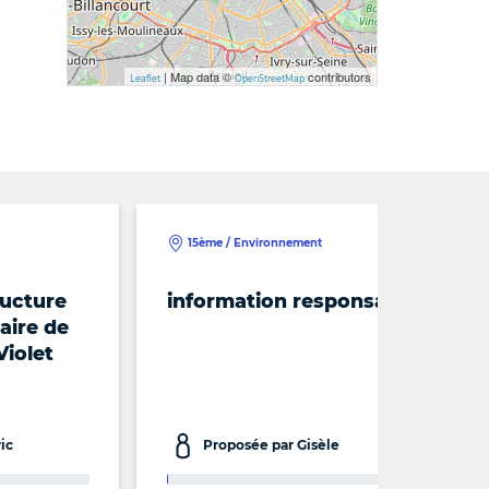
| Map data ©
contributors
Leaflet
OpenStreetMap
15ème / Environnement
ructure
information responsable
aire de
Violet
ic
Proposée par Gisèle