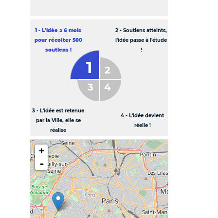
Etape en cours
1 - L'idée a 6 mois
2 - Soutiens atteints,
pour récolter 500
l'idée passe à l'étude
soutiens !
!
3 - L'idée est retenue
4 - L'idée devient
par la Ville, elle se
réelle !
réalise
+
-