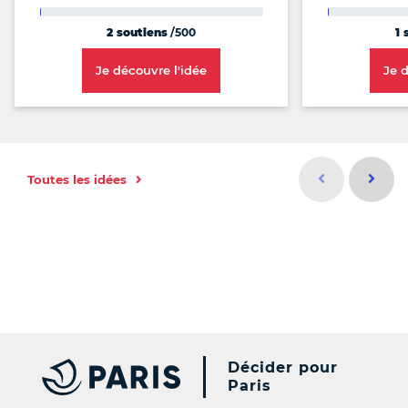
2 soutiens
/500
1 
Je découvre l'idée
Je 
Idée précéd
Idée s
Toutes les idées
Id
Décider pour
Paris