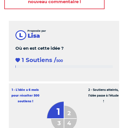
nouveau commentaire !
Commentaires
Proposée par
L
Lisa
Où en est cette idée ?
1 Soutiens
/
500
1 %
Etape en cours
1 - L'idée a 6 mois
2 - Soutiens atteints,
pour récolter 500
l'idée passe à l'étude
soutiens !
!