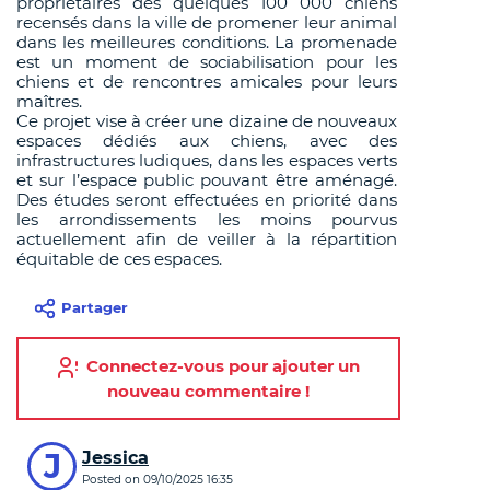
propriétaires des quelques 100 000 chiens
recensés dans la ville de promener leur animal
dans les meilleures conditions. La promenade
est un moment de sociabilisation pour les
chiens et de rencontres amicales pour leurs
maîtres.
Ce projet vise à créer une dizaine de nouveaux
espaces dédiés aux chiens, avec des
infrastructures ludiques, dans les espaces verts
et sur l’espace public pouvant être aménagé.
Des études seront effectuées en priorité dans
les arrondissements les moins pourvus
actuellement afin de veiller à la répartition
équitable de ces espaces.
Partager
Connectez-vous pour ajouter un
nouveau commentaire !
Commentaires
J
Jessica
Posted on
09/10/2025 16:35