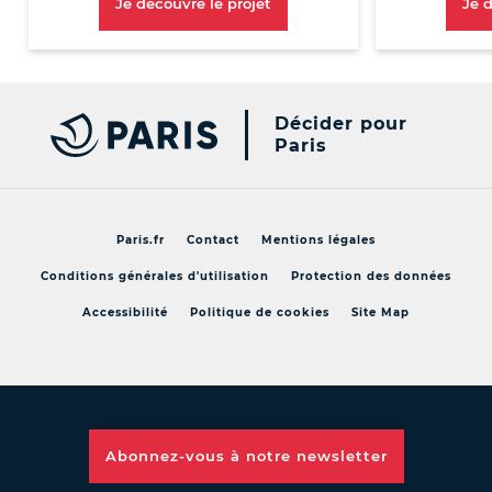
[Nouvelle Fenêtre]
Je découvre le projet
Je 
Décider pour
Paris
Paris.fr
Contact
Mentions légales
Conditions générales d'utilisation
Protection des données
Accessibilité
Politique de cookies
Site Map
Abonnez-vous à notre
newsletter