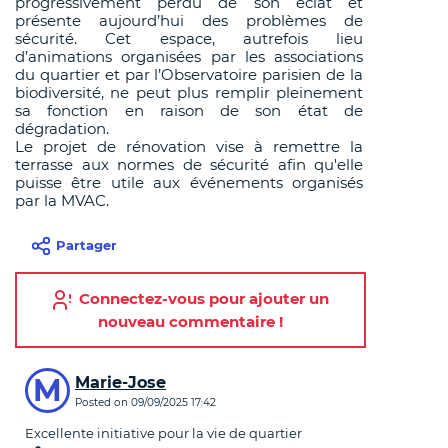
progressivement perdu de son éclat et
présente aujourd’hui des problèmes de
sécurité. Cet espace, autrefois lieu
d’animations organisées par les associations
du quartier et par l’Observatoire parisien de la
biodiversité, ne peut plus remplir pleinement
sa fonction en raison de son état de
dégradation.
Le projet de rénovation vise à remettre la
terrasse aux normes de sécurité afin qu'elle
puisse être utile aux événements organisés
par la MVAC.
Partager
Connectez-vous pour ajouter un
nouveau commentaire !
Commentaires
M
Marie-Jose
Posted on
09/09/2025 17:42
Excellente initiative pour la vie de quartier