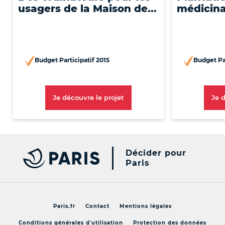
usagers de la Maison de...
médicina
Budget Participatif 2015
Budget Par
[Nouvelle Fenêtre]
Je découvre le projet
Je 
Décider pour
Paris
Paris.fr
Contact
Mentions légales
Conditions générales d'utilisation
Protection des données