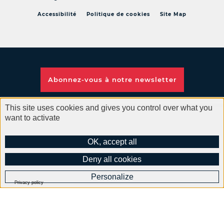
Accessibilité
Politique de cookies
Site Map
Abonnez-vous à notre
newsletter
This site uses cookies and gives you control over what you
Nous suivre
want to activate
OK, accept all
Recevez chaque semaine l'actualité de votre ville sur les réseaux
Deny all cookies
sociaux
Personalize
Privacy policy