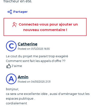
fraicheur en été.
Partager
Connectez-vous pour ajouter un
nouveau commentaire !
Commentaires
C
Catherine
Posted on
01/12/2025 16:55
Le cout du projet me parait trop exagéré
Comment sont fait les appels d'offre ??
J'aime
A
Amin
Posted on
04/05/2025 21:31
bonjour,
ca sera une excellente idée , aussi d'aménager tout les
espaces publique .
cordialement