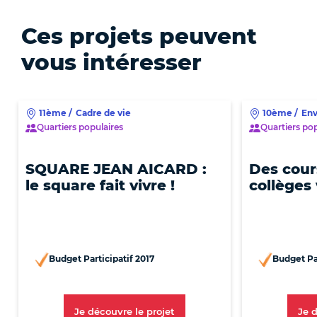
Ces projets peuvent
vous intéresser
11ème
/
Cadre de vie
10ème
/
En
Quartiers populaires
Quartiers pop
SQUARE JEAN AICARD :
Des cour
le square fait vivre !
collèges 
Budget Participatif 2017
Budget Par
[Nouvelle Fenêtre]
Je découvre le projet
Je 