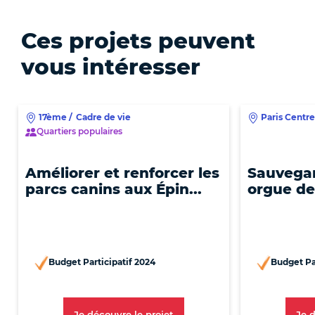
Ces projets peuvent
vous intéresser
17ème
/
Cadre de vie
Paris Centre
Quartiers populaires
Améliorer et renforcer les
Sauvega
parcs canins aux Épin...
orgue de
Budget Participatif 2024
Budget Par
[Nouvelle Fenêtre]
Je découvre le projet
Je 