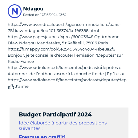
Commentaires
N
Ndagou
Posted on
17/08/2024 23:52
https://www.avendrealouer.fr/agence-immobiliere/paris-
75/diaw-ndagou/loc-101-36374/fa-196388.html
https://www.pagesjaunes.fr/pros/60003648 Optimhome
Diaw Ndagou Mandataire, 5 r Raffaelli, 75016 Paris
https://fr.mappy.com/poi/5e25495454c4c0441be8a2f6
Bonjour, je te conseille d'écouter l'émission "Députés" sur
Radio France
https://www.radiofrance.fr/franceinter/podcasts/deputes «
Automne : de l’enthousiasme à la douche froide | Ep 1 » sur
https://www.radiofrance.fr/franceinter/podcasts/deputes/dep
J'aime
Budget Participatif 2024
Idée élaborée à partir des propositions
suivantes :
Fresque en graffiti